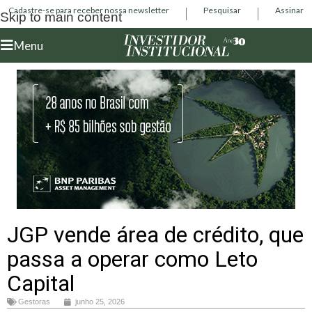
Cadastre-se para receber nossa newsletter
Pesquisar
Assinar
Skip to main content
Menu
JGP vende área de crédito, que
passa a operar como Leto
Capital
Gestoras
junho 25, 2026