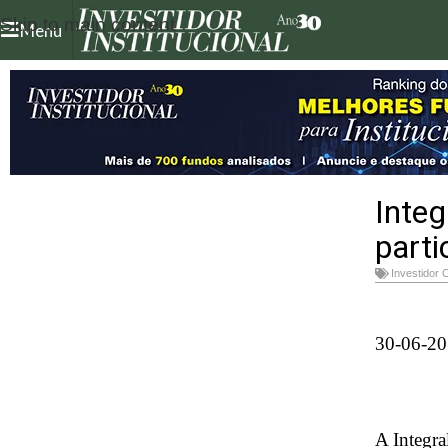
Skip to main content
Menu
Integ
parti
Investidor 
30-06-2
A Integra