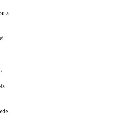
ou a
ei
,
ois
rede