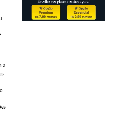
i
e
a a
as
io
ões