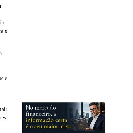
u
io
a e
o
as e
al:
ões