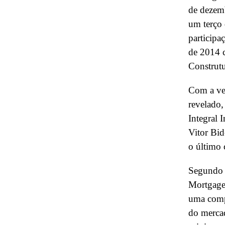
de dezem
um terço 
participa
de 2014 
Construtu
Com a ven
revelado,
Integral 
Vitor Bid
o último 
Segundo B
Mortgages
uma compa
do mercad