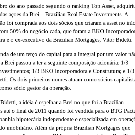
bro do ano passado segundo o ranking Top Asset, adquiri
das ações da Brei – Brazilian Real Estate Investments. A
ção foi comprada aos dois sócios que criaram a asset no iníc
com 50% do negócio cada, que foram a BKO Incorporador
ra e o ex-executivo da Brazilian Mortgages, Vitor Bidetti.
da de um terço do capital para a Integral por um valor nã
 a Brei passou a ter a seguinte composição acionária: 1/3
Investimentos; 1/3 BKO Incorporadora e Construtura; e 1/3
etti. Os dois primeiros nomes atuam como sócios capitalist
como sócio gestor da operação.
idetti, a idéia é espelhar a Brei no que foi a Brazilian
 até o final de 2011 quando foi vendida para o BTG Pactu
nhia hipotecária independente e especializada em operaç
o imobiliário. Além da própria Brazilian Mortgages que