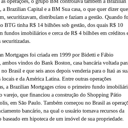
 as operações, o grupo BM controlava também a Brazilian
s, a Brazilian Capital e a BM Sua casa, o que quer dizer que
m, securitizavam, distribuíam e faziam a gestão. Quando fo
ao BTG tinha R$ 14 bilhões sob gestão, dos quais R$ 10
m fundos imobiliários e cerca de R$ 4 bilhões em créditos 
 securitizadas.
an Mortgages foi criada em 1999 por Bidetti e Fábio
 ambos vindos do Bank Boston, casa bancária voltada par
a no Brasil e que seis anos depois venderia para o Itaú as su
 locais e da América Latina. Entre outras operações
s, a Brazilian Mortgages criou o primeiro fundo imobiliár
o varejo, que financiou a construção do Shopping Pátio
olis, em São Paulo. Também começou no Brasil as operaç
nciamento bancário, na qual o usuário tomava recursos da
ão baseado em hipoteca de um imóvel de sua propriedade.