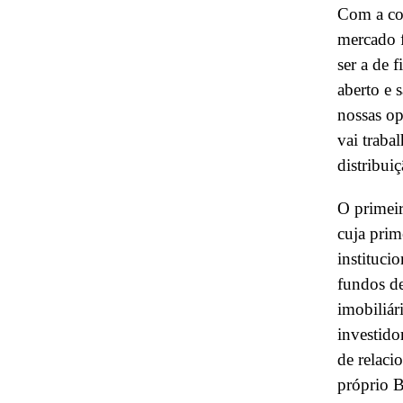
Com a co
mercado f
ser a de 
aberto e 
nossas op
vai traba
distribuiç
O primei
cuja prim
instituci
fundos d
imobiliár
investido
de relaci
próprio B