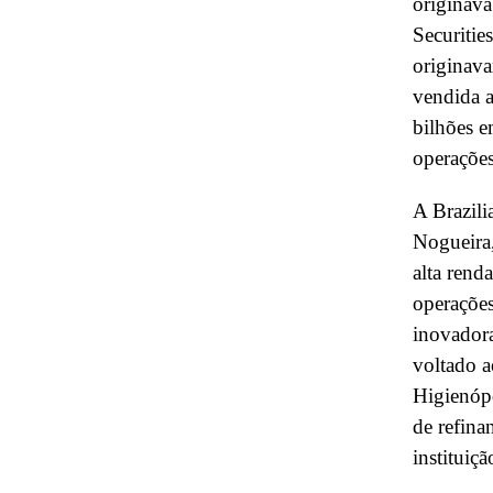
originava
Securitie
originava
vendida 
bilhões e
operações
A Brazili
Nogueira,
alta rend
operações
inovadora
voltado a
Higienóp
de refina
instituiç