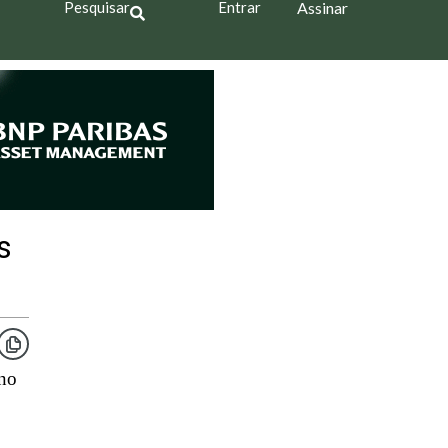
Pesquisar
Entrar
Assinar
s
 no