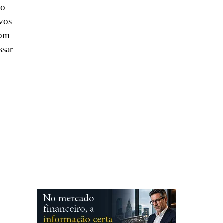
mo
ivos
com
ssar