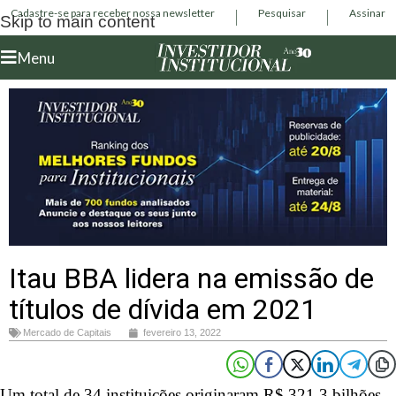
Cadastre-se para receber nossa newsletter
Pesquisar
Assinar
Skip to main content
Menu
Itau BBA lidera na emissão de
títulos de dívida em 2021
Mercado de Capitais
fevereiro 13, 2022
Um total de 34 instituições originaram R$ 321,3 bilhões