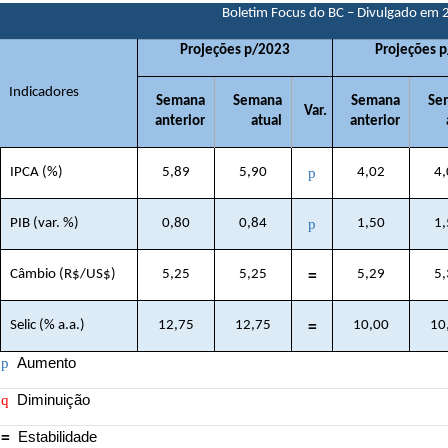
Boletim Focus do BC – Divulgado em
Projeções p/2023
Projeções 
Indicadores
Semana
Semana
Semana
Se
Var.
anterior
atual
anterior
IPCA (%)
5,89
5,90
p
4,02
4,
PIB (var. %)
0,80
0,84
p
1,50
1,
Câmbio (R$/US$)
5,25
5,25
=
5,29
5,
Selic (% a.a.)
12,75
12,75
=
10,00
10
p
Aumento
q
Diminuição
=
Estabilidade