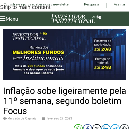
Cadastre-se para receber nossa newsletter
Pesquisar
Assinar
Skip to main content
Menu
Inflação sobe ligeiramente pela
11º semana, segundo boletim
Focus
Mercado de Capitais
fevereiro 27, 2023