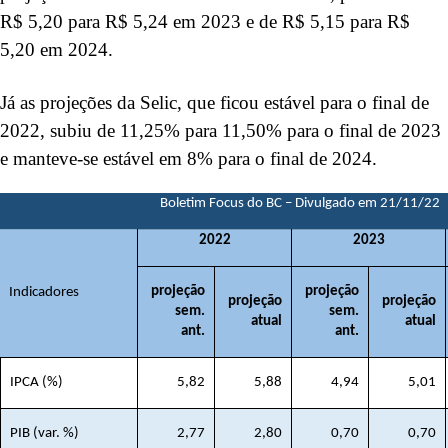
R$ 5,20 para R$ 5,24 em 2023 e de R$ 5,15 para R$
5,20 em 2024.
Já as projeções da Selic, que ficou estável para o final de
2022, subiu de 11,25% para 11,50% para o final de 2023
e manteve-se estável em 8% para o final de 2024.
Boletim Focus do BC – Divulgado em 21/11/22
2022
2023
projeção
projeção
Indicadores
projeção
projeção
sem.
sem.
atual
atual
ant.
ant.
IPCA (%)
5,82
5,88
4,94
5,01
PIB (var. %)
2,77
2,80
0,70
0,70