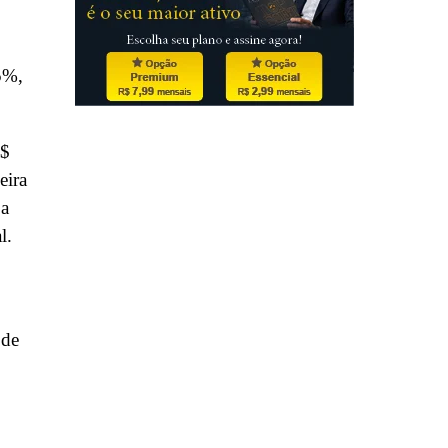
5%,
R$
eira
 a
l.
 de