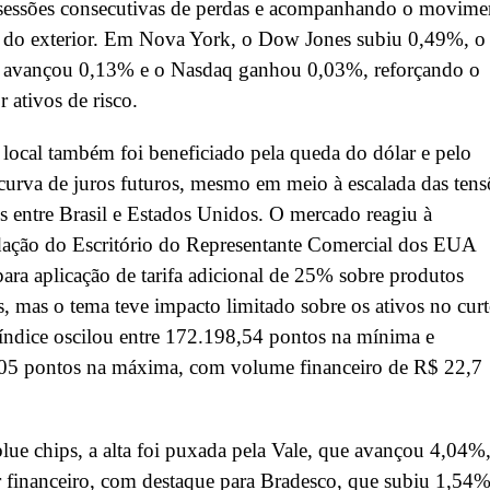
 sessões consecutivas de perdas e acompanhando o movime
l do exterior. Em Nova York, o Dow Jones subiu 0,49%, o
avançou 0,13% e o Nasdaq ganhou 0,03%, reforçando o
r ativos de risco.
local também foi beneficiado pela queda do dólar e pelo
curva de juros futuros, mesmo em meio à escalada das tens
s entre Brasil e Estados Unidos. O mercado reagiu à
ação do Escritório do Representante Comercial dos EUA
ra aplicação de tarifa adicional de 25% sobre produtos
os, mas o tema teve impacto limitado sobre os ativos no cur
índice oscilou entre 172.198,54 pontos na mínima e
05 pontos na máxima, com volume financeiro de R$ 22,7
blue chips, a alta foi puxada pela Vale, que avançou 4,04%,
r financeiro, com destaque para Bradesco, que subiu 1,54%