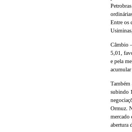
Petrobras
ordinária
Entre os
Usiminas
Câmbio –
5,01, fav
e pela m
acumular
Também aj
subindo 1
negociaçõ
Ormuz. No
mercado d
abertura 