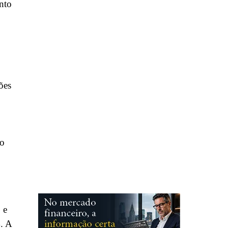
nto
ões
to
 e
. A