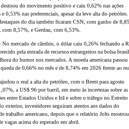
 destoou do movimento positivo e caiu 0,62% nas ações
s e 0,53% nas preferenciais, apesar da leve alta do petróleo.
 destaques do dia também ficaram CSN, com ganho de 8,8
, com 8,57%, e Gerdau, com 6,53%.
 No mercado de câmbio, o dólar caiu 0,26% fechando a 
orecido pela entrada de recursos estrangeiros na bolsa brasil
elhora do humor nos mercados. A moeda americana passou
 queda de 0,66% no mês e de 8,74% em 2026 frente ao rea
udou o real a alta do petróleo, com o Brent para agosto
,07%, a US$ 96 por barril, em meio às incertezas sobre as
es entre Estados Unidos e Irã e sobre o tráfego no Estreito
 exterior, investidores seguiram atentos aos dados do
e trabalho americano, depois que o relatório Jolts mostrou
de vagas acima do esperado em abril.