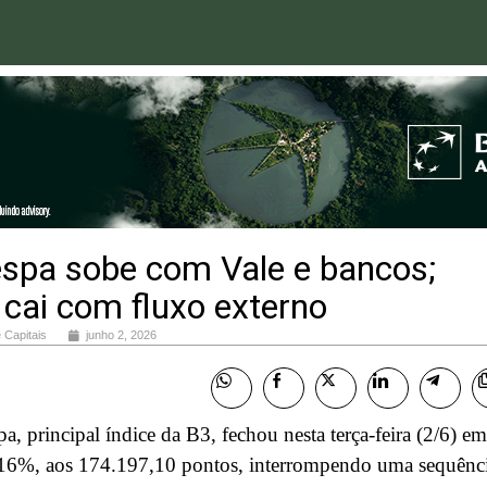
espa sobe com Vale e bancos;
 cai com fluxo externo
 Capitais
junho 2, 2026
a, principal índice da B3, fechou nesta terça-feira (2/6) em
1,16%, aos 174.197,10 pontos, interrompendo uma sequênc