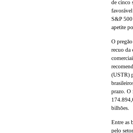
de cinco
favoráve
S&P 500 
apetite po
O pregão 
recuo da 
comerciai
recomend
(USTR) pa
brasileir
prazo. O 
174.894,
bilhões.
Entre as 
pelo seto