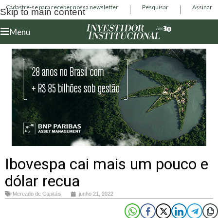
Cadastre-se para receber nossa newsletter
Pesquisar
Assinar
Skip to main content
Menu
Ibovespa cai mais um pouco e
dólar recua
Mercado de Capitais
junho 21, 2022