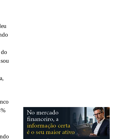
deu
undo
 do
usou
a,
anco
38%
ando