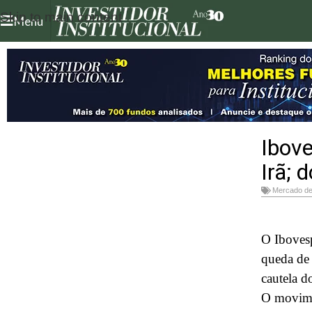
Skip to main content
Menu
Ibov
Irã; 
Mercado de
O Ibovesp
queda de
cautela d
O movime