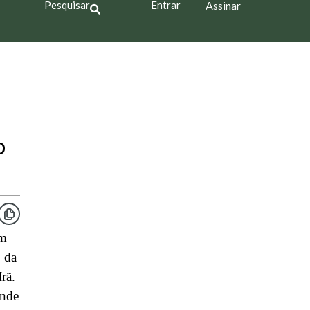
Pesquisar
Entrar
Assinar
o
em
 da
rã.
onde