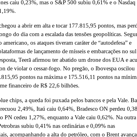
nes caiu 0,23%, mas o S&P 500 subiu 0,61% e o Nasdaq
1,19%.
chegou a abrir em alta e tocar 177.815,95 pontos, mas per
longo do dia com a escalada das tensões geopolíticas. Seg
 americano, os ataques tiveram caráter de “autodefesa” e
lataformas de lançamento de mísseis e embarcações no sul
esposta, Teerã afirmou ter abatido um drone dos EUA e ac
n de violar o cessar-fogo. No pregão, o Ibovespa oscilou
7.815,95 pontos na máxima e 175.516,11 pontos na mínim
me financeiro de R$ 22,6 bilhões.
blue chips, a queda foi puxada pelos bancos e pela Vale. B
l recuou 2,49%, Itaú caiu 0,64%, Bradesco ON perdeu 0,
co PN cedeu 1,27%, enquanto a Vale caiu 0,62%. Na outra
Petrobras subiu 0,41% nas ordinárias e 0,09% nas
iais, acompanhando a alta do petróleo, com o Brent avanç