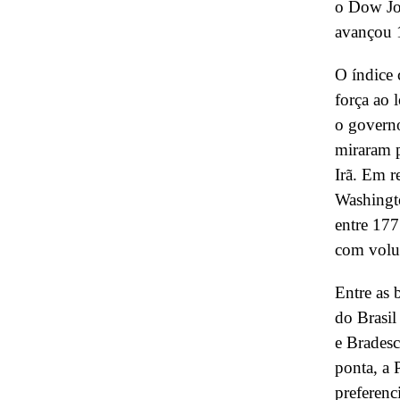
o Dow Jo
avançou 
O índice 
força ao 
o governo
miraram p
Irã. Em r
Washingto
entre 17
com volu
Entre as 
do Brasi
e Brades
ponta, a 
preferenc