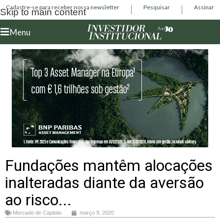
Cadastre-se para receber nossa newsletter
Pesquisar
Assinar
Skip to main content
Menu
Fundações mantêm alocações
inalteradas diante da aversão
ao risco...
Mercado de Capitais
março 9, 2020