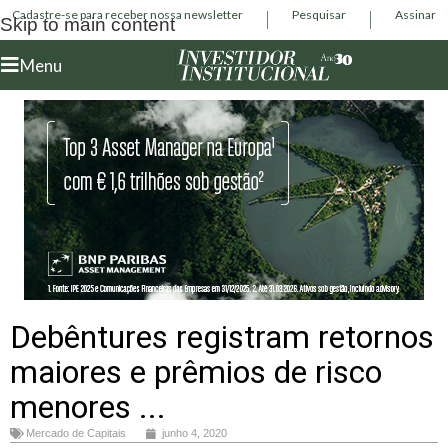
Cadastre-se para receber nossa newsletter
Pesquisar
Assinar
Skip to main content
Menu
Debêntures registram retornos
maiores e prêmios de risco
menores ...
Mercado de Capitais
junho 4, 2020