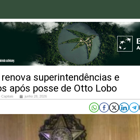
renova superintendências e
os após posse de Otto Lobo
 Capitais
junho 28, 2026