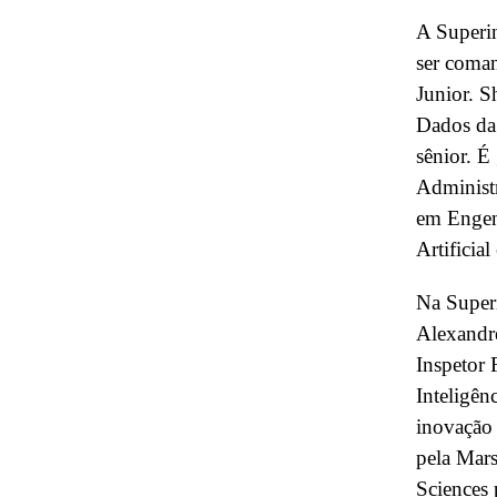
A Superin
ser coma
Junior. 
Dados da
sênior. 
Administ
em Engenh
Artificia
Na Super
Alexandre
Inspetor 
Inteligên
inovação
pela Mar
Sciences