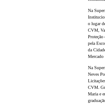
Na Super
Instituci
o lugar d
CVM, Vas
Proteção 
pela Esco
da Cidad
Mercado d
Na Super
Neves Poz
Licitaçõe
CVM. Gra
Maria e e
graduação