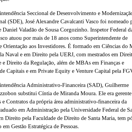
intendência Seccional de Desenvolvimento e Modernizaçã
onal (SDE), José Alexandre Cavalcanti Vasco foi nomeado 
e Daniel Valadão de Sousa Corgozinho. Inspetor Federal d
co atuou por mais de 18 anos como Superintendente de
e Orientação aos Investidores. É formado em Ciências do 
la Naval e em Direito pela UERJ, com mestrados em Direi
e e Direito da Regulação, além de MBAs em Finanças e
e Capitais e em Private Equity e Venture Capital pela FG
intendência Administrativo-Financeira (SAD), Guilherme
zobon substitui Cíntia de Miranda Moura. Ele era gerente
s e Contratos da própria área administrativo-financeira da
duado em Administração pela Universidade Federal de Sa
m Direito pela Faculdade de Direito de Santa Maria, tem p
 em Gestão Estratégica de Pessoas.