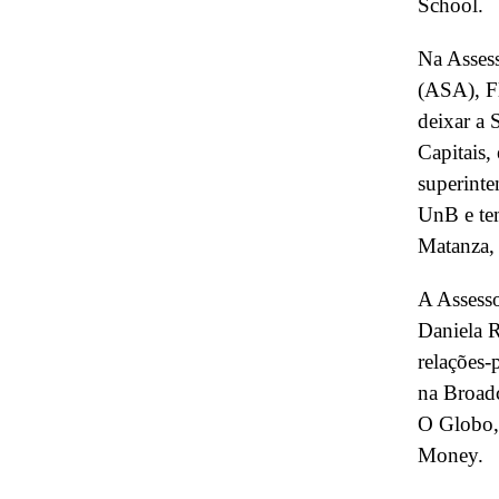
School.
Na Assess
(ASA), F
deixar a 
Capitais,
superinte
UnB e te
Matanza, 
A Assesso
Daniela R
relações-
na Broadc
O Globo,
Money.