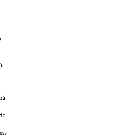
e
).
 há
ado
ess