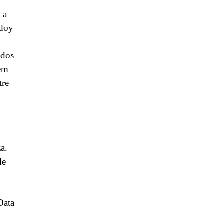
 a
odoy
ados
 em
tre
a.
de
Data