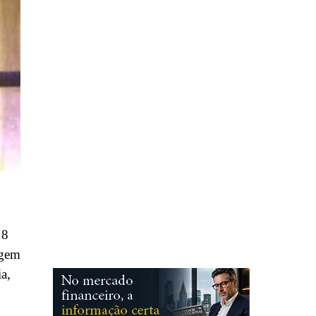
 8
ngem
a,