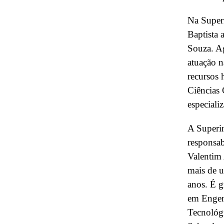
Na Super
Baptista 
Souza. A
atuação n
recursos 
Ciências 
especiali
A Superin
responsab
Valentim 
mais de u
anos. É 
em Engen
Tecnológi