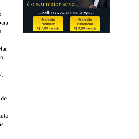
o
para
a
Mar
to
V.
 de
nta
ós-