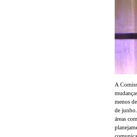
A Comiss
mudanças 
menos de
de junho.
áreas com
planejame
comunica