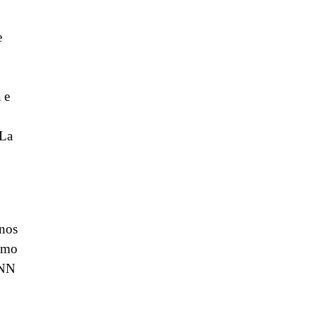
e
 e
 La
anos
como
CNN