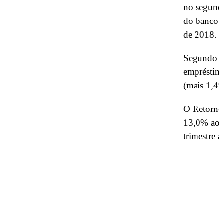
no segund
do banco
de 2018.
Segundo n
emprésti
(mais 1,
O Retorn
13,0% ao 
trimestre