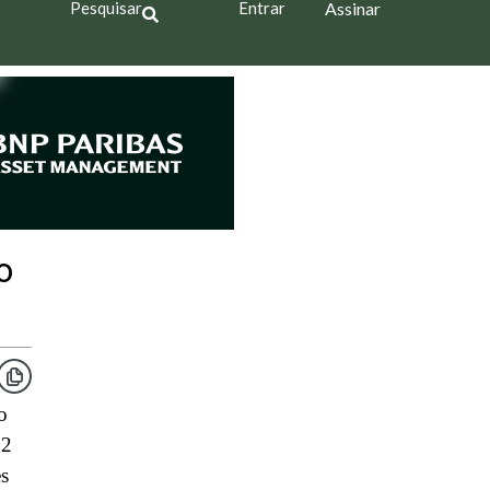
Pesquisar
Entrar
Assinar
o
o
,2
es