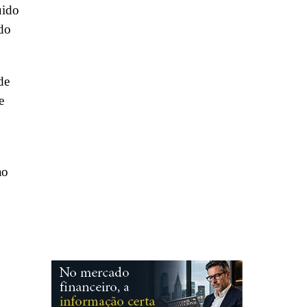
uido
do
de
e
ao