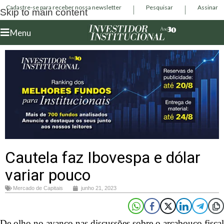
Cadastre-se para receber nossa newsletter
Pesquisar
Assinar
Skip to main content
Menu
Cautela faz Ibovespa e dólar
variar pouco
Mercado de Capitais
junho 21, 2023
De olho no avanço nas discussões sobre o arcabouço fiscal