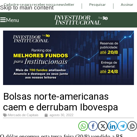
Cadastre-se para receber nossa newsletter
Pesquisar
Assinar
Skip to main content
Menu
Bolsas norte-americanas
caem e derrubam Ibovespa
Mercado de Capitais
agosto 30, 2022
O dólar encerrou esta terça-feira (30/8) vendido a R$