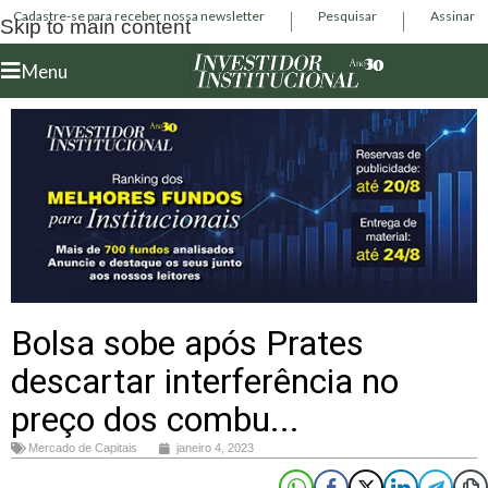
Cadastre-se para receber nossa newsletter
Pesquisar
Assinar
Skip to main content
Menu
Bolsa sobe após Prates
descartar interferência no
preço dos combu...
Mercado de Capitais
janeiro 4, 2023