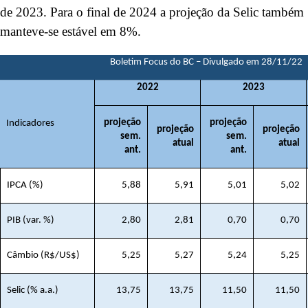
de 2023. Para o final de 2024 a projeção da Selic também
manteve-se estável em 8%.
Boletim Focus do BC – Divulgado em 28/11/22
2022
2023
projeção
projeção
Indicadores
projeção
projeção
sem.
sem.
atual
atual
ant.
ant.
IPCA (%)
5,88
5,91
5,01
5,02
PIB (var. %)
2,80
2,81
0,70
0,70
Câmbio (R$/US$)
5,25
5,27
5,24
5,25
Selic (% a.a.)
13,75
13,75
11,50
11,50