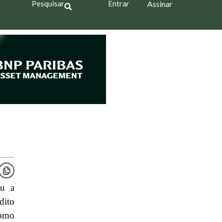
Pesquisar
Entrar
Assinar
iu a
dito
omo