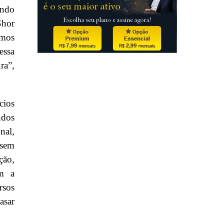
endo
Shor
emos
essa
ra”,
cios
ndos
nal,
 sem
ção,
am a
rsos
asar