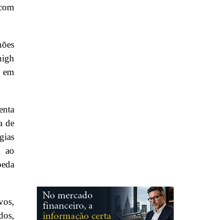
 com
ões
high
s em
enta
a de
gias
o ao
oeda
vos,
dos,