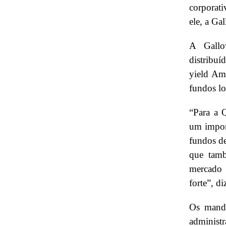
corporati
ele, a Ga
A Gallo
distribuí
yield Am
fundos lo
“Para a 
um import
fundos de
que tamb
mercado 
forte”, d
Os manda
administr