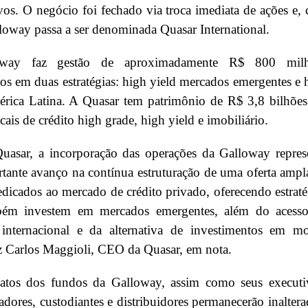
vos. O negócio foi fechado via troca imediata de ações e,
lloway passa a ser denominada Quasar International.
way faz gestão de aproximadamente R$ 800 milh
dos em duas estratégias: high yield mercados emergentes e 
érica Latina. A Quasar tem patrimônio de R$ 3,8 bilhõe
cais de crédito high grade, high yield e imobiliário.
Quasar, a incorporação das operações da Galloway repres
ante avanço na contínua estruturação de uma oferta ampl
dicados ao mercado de crédito privado, oferecendo estraté
ém investem em mercados emergentes, além do acess
internacional e da alternativa de investimentos em m
iz Carlos Maggioli, CEO da Quasar, em nota.
tos dos fundos da Galloway, assim como seus executi
adores, custodiantes e distribuidores permanecerão inaltera