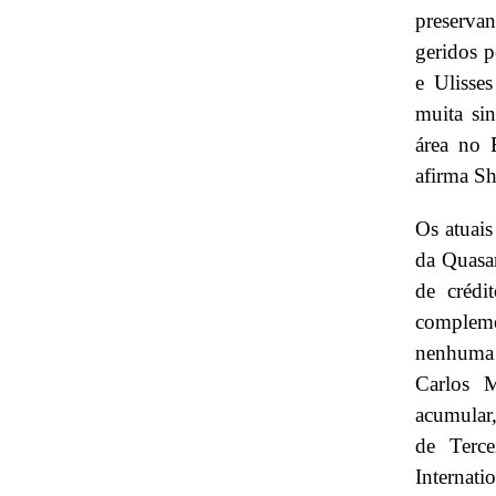
preservan
geridos p
e Ulisse
muita sin
área no 
afirma Sh
Os atuais
da Quasa
de crédi
compleme
nenhuma a
Carlos 
acumular,
de Terc
Internatio