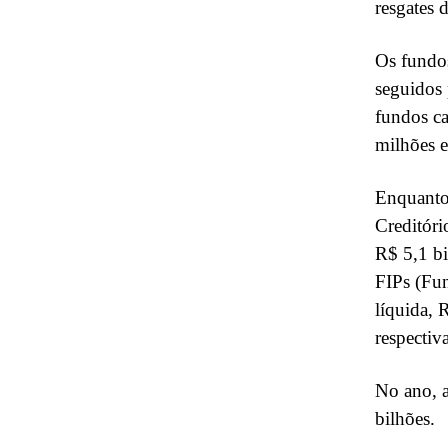
resgates 
Os fundos
seguidos
fundos ca
milhões e
Enquanto
Creditóri
R$ 5,1 b
FIPs (Fun
líquida, 
respectiv
No ano, a
bilhões.