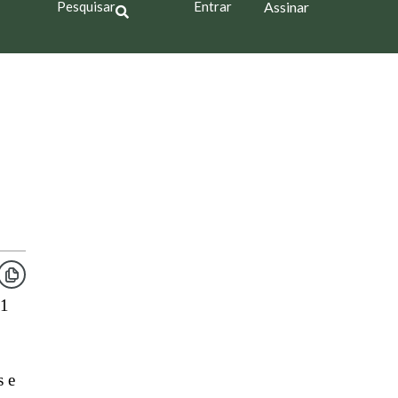
Pesquisar
Entrar
Assinar
,1
s e