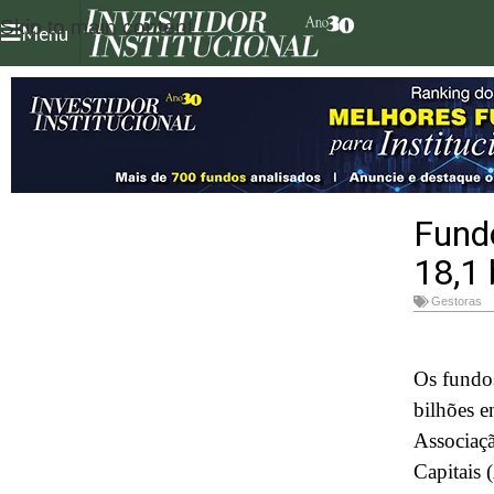
Skip to main content
Menu
Fundo
18,1
Gestoras
Os fundos
bilhões e
Associaçã
Capitais 