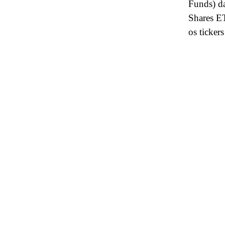
Funds) da
Shares E
os ticke