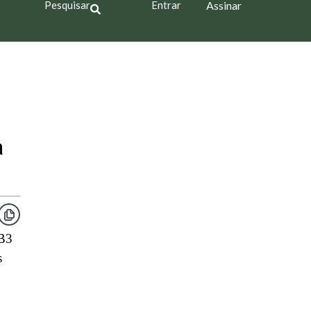
Pesquisar
Entrar
Assinar
a
 B3
s