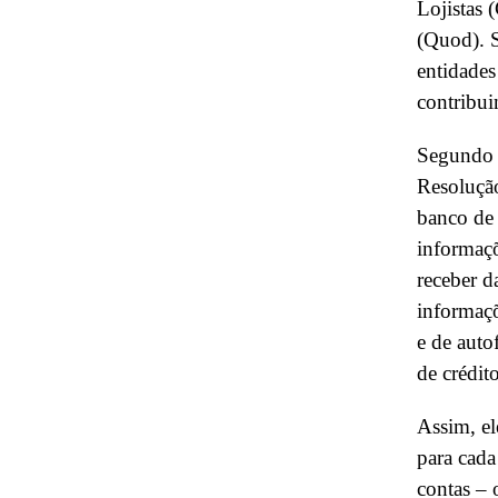
Lojistas 
(Quod). S
entidades
contribui
Segundo o
Resoluçã
banco de 
informaç
receber d
informaçõ
e de auto
de crédito
Assim, el
para cad
contas – 