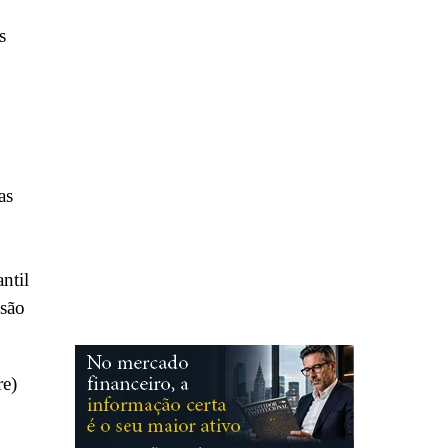
s
as
ntil
ssão
re)