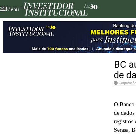
Skip to main content
Menu
BC au
de da
Corporaçõ
O Banco C
de dados
registros
Serasa, B