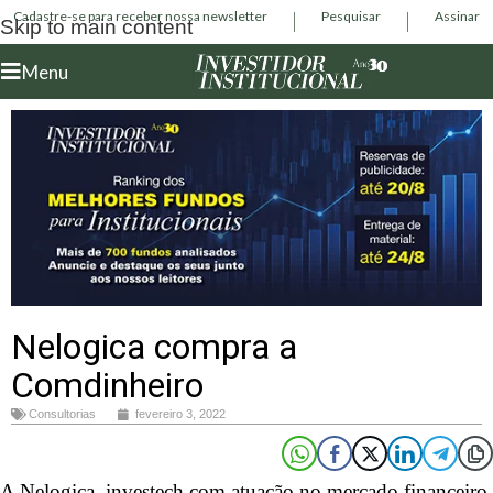
Cadastre-se para receber nossa newsletter
Pesquisar
Assinar
Skip to main content
Menu
Nelogica compra a
Comdinheiro
Consultorias
fevereiro 3, 2022
A Nelogica, investech com atuação no mercado financeiro,