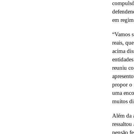
compulsór
defendend
em regime
“Vamos su
reais, qu
acima dis
entidades
reuniu co
apresento
propor o
uma encom
muitos di
Além da 
ressaltou
pensão f