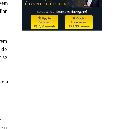
 vem
lar
l
arem
o de
e se
avia
e
bém