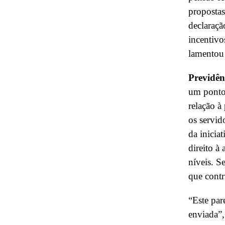
propostas
declaraç
incentivo
lamentou
Previdên
um ponto 
relação à
os servid
da inicia
direito à
níveis. S
que contr
“Este par
enviada”,