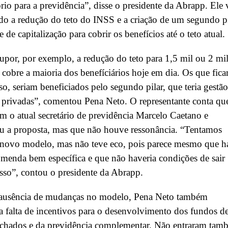
io para a previdência”, disse o presidente da Abrapp. Ele
o a redução do teto do INSS e a criação de um segundo pi
 de capitalização para cobrir os benefícios até o teto atual.
por, por exemplo, a redução do teto para 1,5 mil ou 2 mi
e cobre a maioria dos benefíciários hoje em dia. Os que fic
so, seriam beneficiados pelo segundo pilar, que teria gestã
 privadas”, comentou Pena Neto. O representante conta qu
m o atual secretário de previdência Marcelo Caetano e
u a proposta, mas que não houve ressonância. “Tentamos
 novo modelo, mas não teve eco, pois parece mesmo que h
enda bem específica e que não haveria condições de sair
sso”, contou o presidente da Abrapp.
ausência de mudanças no modelo, Pena Neto também
 a falta de incentivos para o desenvolvimento dos fundos d
echados e da previdência complementar. Não entraram tam