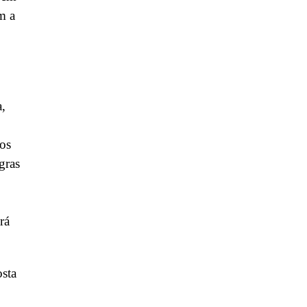
m a
,
a,
dos
gras
rá
osta