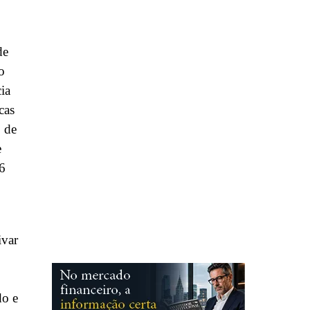
de
o
ia
cas
 de
e
 6
ivar
do e