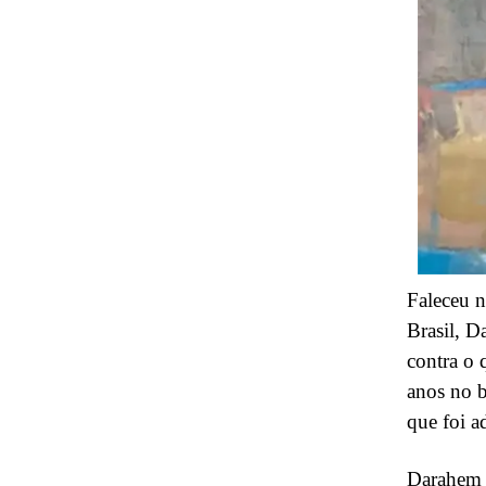
Faleceu n
Brasil, D
contra o 
anos no b
que foi a
Darahem f