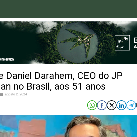
e Daniel Darahem, CEO do JP
n no Brasil, aos 51 anos
agosto 2, 2024