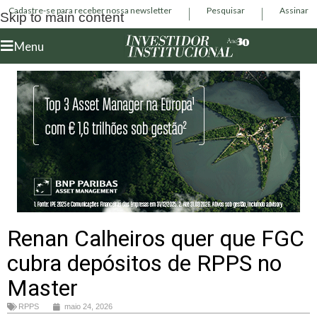
Cadastre-se para receber nossa newsletter
Pesquisar
Assinar
Skip to main content
Menu
Renan Calheiros quer que FGC
cubra depósitos de RPPS no
Master
RPPS
maio 24, 2026