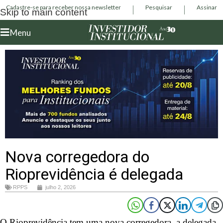
Cadastre-se para receber nossa newsletter
Pesquisar
Assinar
Skip to main content
Menu
Nova corregedora do
Rioprevidência é delegada
RPPS
julho 2, 2026
O Rioprevidência tem uma nova corregedora, a delegada