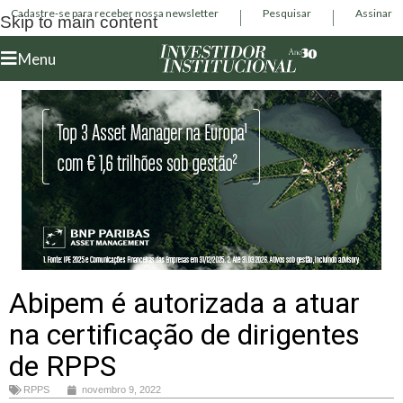
Cadastre-se para receber nossa newsletter
Pesquisar
Assinar
Skip to main content
Menu
Abipem é autorizada a atuar
na certificação de dirigentes
de RPPS
RPPS
novembro 9, 2022