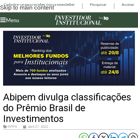
Cadastre-se para receber nossa newsletter
Pesquisar
Assinar
Skip to main content
Menu
Abipem divulga classificações
do Prêmio Brasil de
Investimentos
RPPS
abril 27, 2022