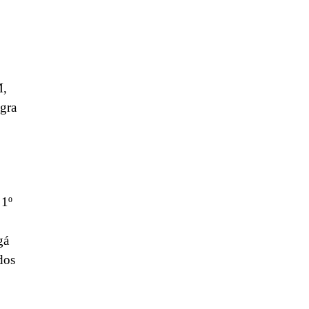
M,
gra
 1º
gá
dos