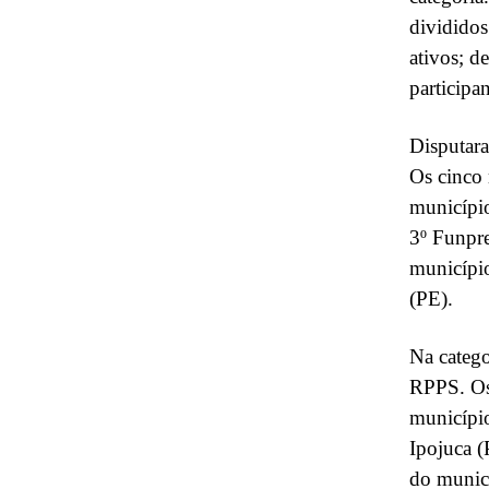
divididos
ativos; d
participa
Disputara
Os cinco 
município
3º Funpre
município
(PE).
Na catego
RPPS. Os 
município
Ipojuca (
do munic