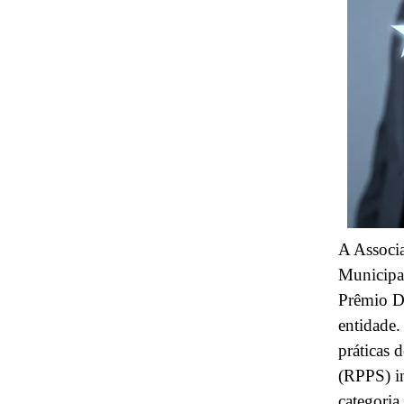
A Associa
Municipai
Prêmio De
entidade.
práticas 
(RPPS) in
categoria