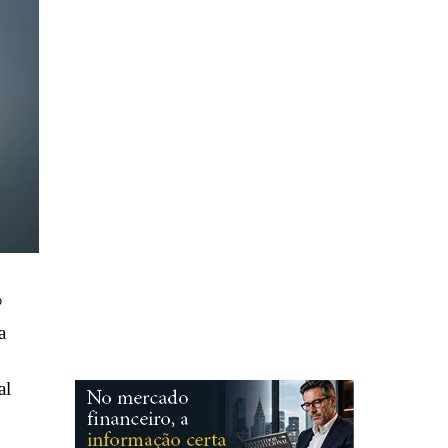
º
a
al