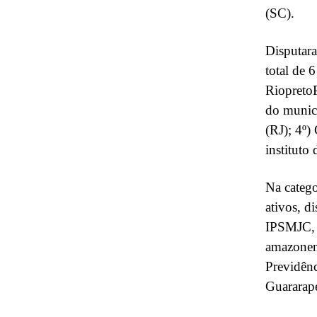
(SC).
Disputara
total de 
RiopretoP
do munic
(RJ); 4º) 
instituto 
Na catego
ativos, d
IPSMJC, 
amazonens
Previdênc
Guararap