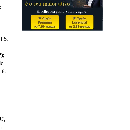
s
PPS.
P);
do
nfo
MU,
r