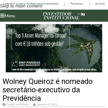
Cadastre-se para receber nossa newsletter
Pesquisar
Assinar
Skip to main content
Menu
Wolney Queiroz é nomeado
secretário-executivo da
Previdência
Fundos de Pensão
fevereiro 9, 2023