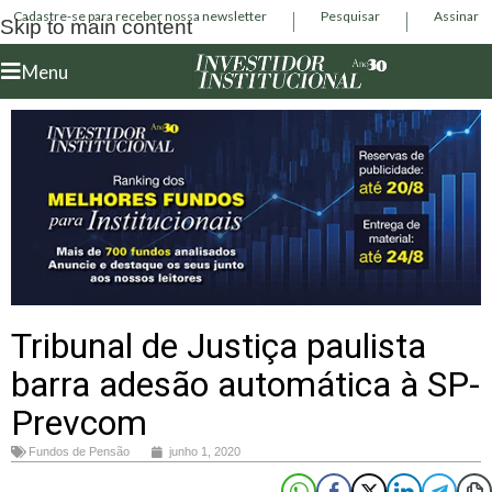
Cadastre-se para receber nossa newsletter
Pesquisar
Assinar
Skip to main content
Menu
Tribunal de Justiça paulista
barra adesão automática à SP-
Prevcom
Fundos de Pensão
junho 1, 2020