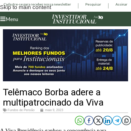
Cadastre-se para receber nossa newsletter
Pesquisar
Assinar
Skip to main content
Menu
Telêmaco Borba adere a
multipatrocinado da Viva
Fundos de Pensão
maio 9, 2023
A Viva Previdência ganhou a concorrência para