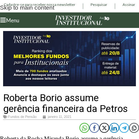
Cadastre-se para receber nossa newsletter
Pesquisar
Assinar
Skip to main content
Menu
Roberta Borio assume
gerência financeira da Petros
Fundos de Pensão
janeiro 11, 2021
Roberta da Rocha Miranda Borio assume a gerência