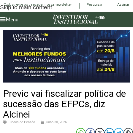
Cadastre-se para receber nossa newsletter
Pesquisar
Assinar
Skip to main content
Menu
Previc vai fiscalizar política de
sucessão das EFPCs, diz
Alcinei
Fundos de Pensão
junho 30, 2026