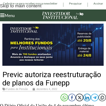
Cadastre-se para receber nossa newsletter
Pesquisar
Assinar
Skip to main content
Menu
Previc autoriza reestruturação
de planos da Funepp
Fundos de Pensão
dezembro 4, 2022
O Diário Oficial da União de 4 de novembro último