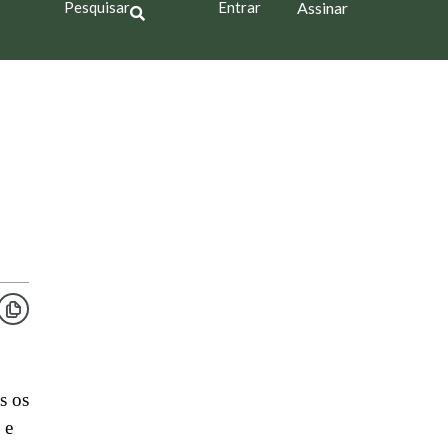
Pesquisar
Entrar
Assinar
s os
 e