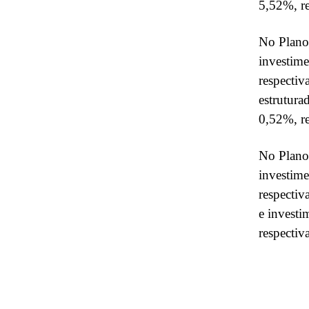
5,52%, re
No Plano
investime
respectiv
estrutura
0,52%, r
No Plano
investime
respectiv
e invest
respectiv