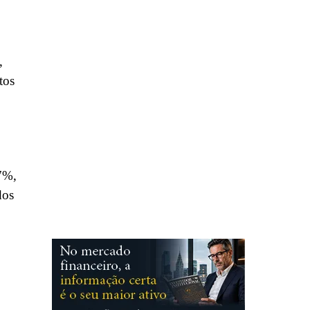
,
tos
37%,
dos