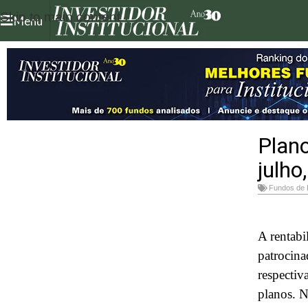
Skip to main content
Menu
Plan
julho
Fundos de
A rentabi
patrocina
respectiv
planos. N