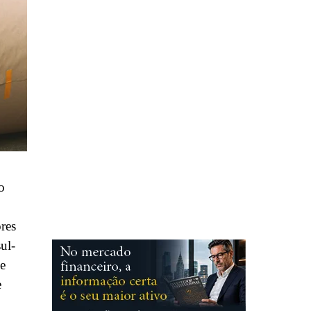
o
res
ul-
de
e