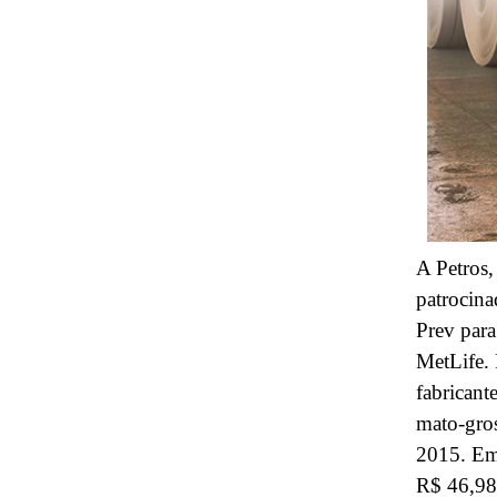
A Petros,
patrocina
Prev para
MetLife. 
fabricant
mato-gros
2015. Em 
R$ 46,98