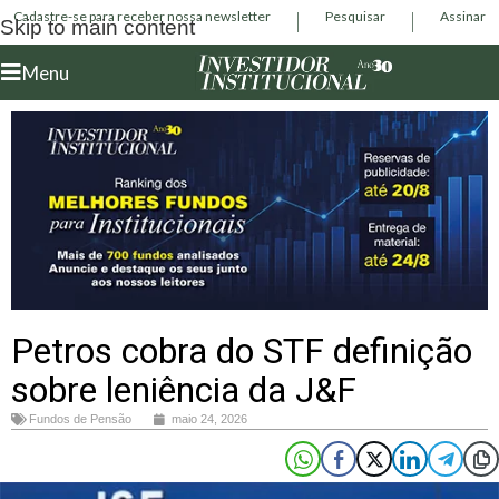
Cadastre-se para receber nossa newsletter
Pesquisar
Assinar
Skip to main content
Menu
Petros cobra do STF definição
sobre leniência da J&F
Fundos de Pensão
maio 24, 2026