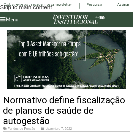
Cadastre-se para receber nossa newsletter
Pesquisar
Assinar
Skip to main content
Menu
Normativo define fiscalização
de planos de saúde de
autogestão
Fundos de Pensão
dezembro 7, 2022