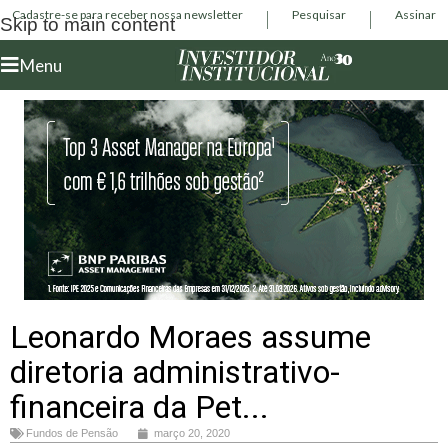
Cadastre-se para receber nossa newsletter
Pesquisar
Assinar
Skip to main content
Menu
Leonardo Moraes assume
diretoria administrativo-
financeira da Pet...
Fundos de Pensão
março 20, 2020