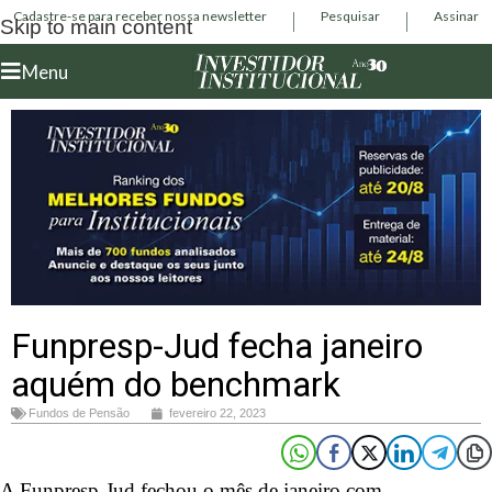
Cadastre-se para receber nossa newsletter
Pesquisar
Assinar
Skip to main content
Menu
Funpresp-Jud fecha janeiro
aquém do benchmark
Fundos de Pensão
fevereiro 22, 2023
A Funpresp-Jud fechou o mês de janeiro com