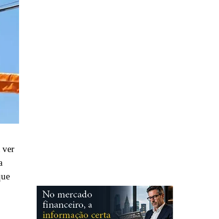
 ver
a
que