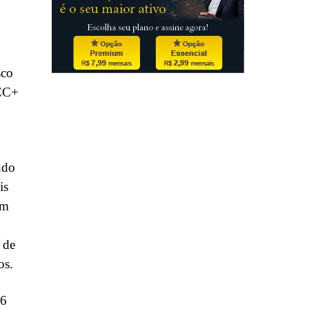
sco
CCC+
ndo
is
um
 de
os.
,6