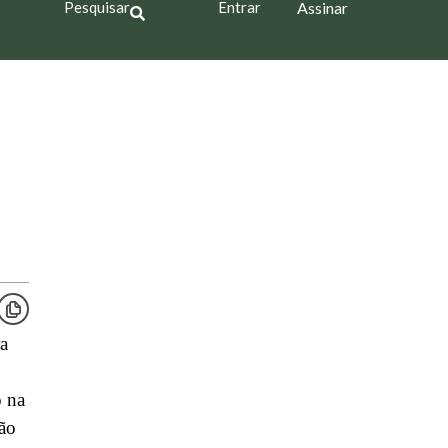
Pesquisar
Entrar
Assinar
a
o na
ão