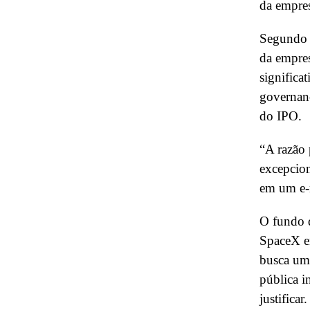
da empres
Segundo o
da empres
significa
governanç
do IPO.
“A razão 
excepcio
em um e-m
O fundo 
SpaceX en
busca uma
pública i
justificar.