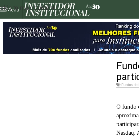
Skip to main content
Menu
Fund
parti
Fundos de
O fundo 
aproxima
particip
Nasdaq. A