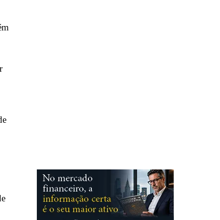
lém
r
de
de