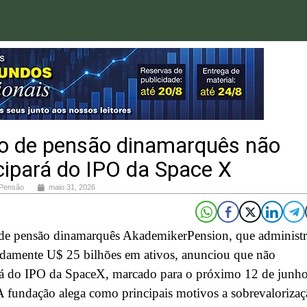
o de pensão dinamarquês não
cipará do IPO da Space X
 Pensão
maio 31, 2026
de pensão dinamarquês AkademikerPension, que administr
damente U$ 25 bilhões em ativos, anunciou que não
ará do IPO da SpaceX, marcado para o próximo 12 de junh
 fundação alega como principais motivos a sobrevalorizaç