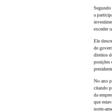
Segundo S
a partici
investime
exceder u
Ele desc
de govern
direitos 
posições 
president
No ano pa
citando p
da empre
que esta
norte-ame