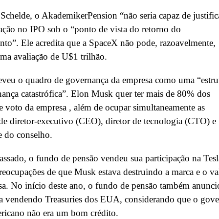
chelde, o AkademikerPension “não seria capaz de justific
pação no IPO sob o “ponto de vista do retorno do
nto”. Ele acredita que a SpaceX não pode, razoavelmente,
ma avaliação de U$1 trilhão.
reveu o quadro de governança da empresa como uma “estru
ança catastrófica”. Elon Musk quer ter mais de 80% dos
de voto da empresa , além de ocupar simultaneamente as
de diretor-executivo (CEO), diretor de tecnologia (CTO) e
e do conselho.
ssado, o fundo de pensão vendeu sua participação na Tesl
reocupações de que Musk estava destruindo a marca e o va
sa. No início deste ano, o fundo de pensão também anunci
va vendendo Treasuries dos EUA, considerando que o gov
ricano não era um bom crédito.