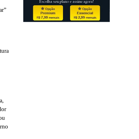
ar”
tura
a,
lor
ou
erno