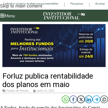
Cadastre-se para receber nossa newsletter
Pesquisar
Assinar
Skip to main content
Menu
Forluz publica rentabilidade
dos planos em maio
Fundos de Pensão
junho 12, 2022
A Forluz, fundo de pensão dos funcionários da Cemig,