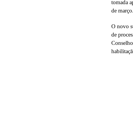
tomada ap
de março
O novo su
de proces
Conselho 
habilitaç