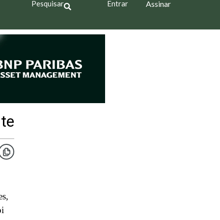
Pesquisar
Entrar
Assinar
nte
es,
oi