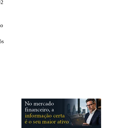
02
ão
ós