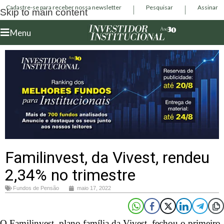
Cadastre-se para receber nossa newsletter
Pesquisar
Assinar
Skip to main content
Menu
Familinvest, da Vivest, rendeu
2,34% no trimestre
Fundos de Pensão
maio 17, 2022
O Familinvest, plano família da Vivest, fechou o primeiro