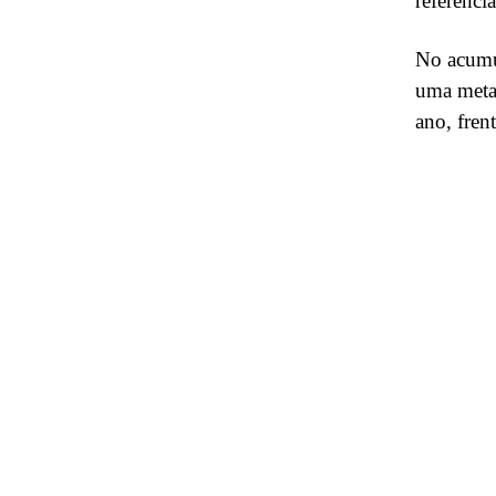
referênc
No acumul
uma meta
ano, fren