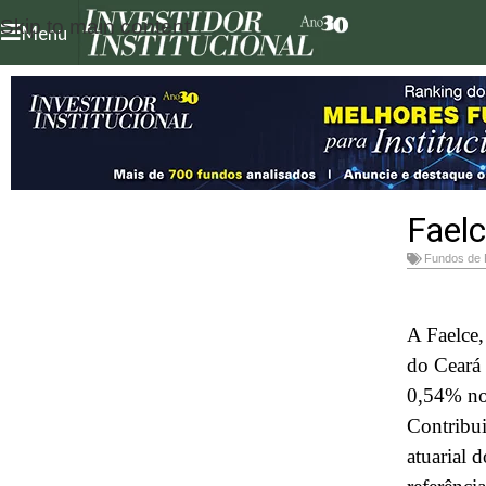
Skip to main content
Menu
Faelc
Fundos de
A Faelce
do Ceará 
0,54% no
Contribui
atuarial 