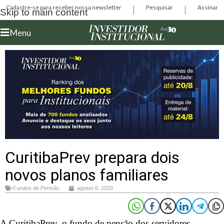
Cadastre-se para receber nossa newsletter
Pesquisar
Assinar
Skip to main content
Menu
CuritibaPrev prepara dois
novos planos familiares
Fundos de Pensão
agosto 6, 2020
A CuritibaPrev, o fundo de pensão dos servidores