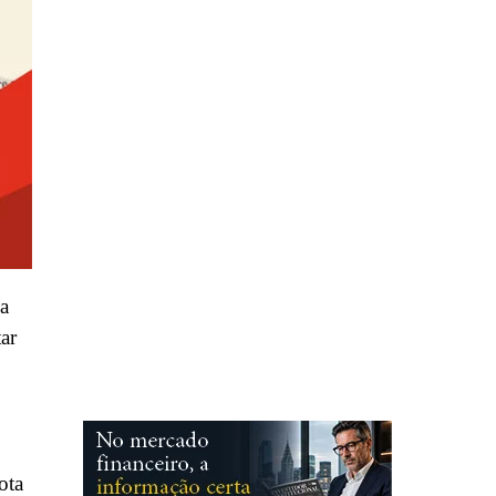
 a
ar
ota