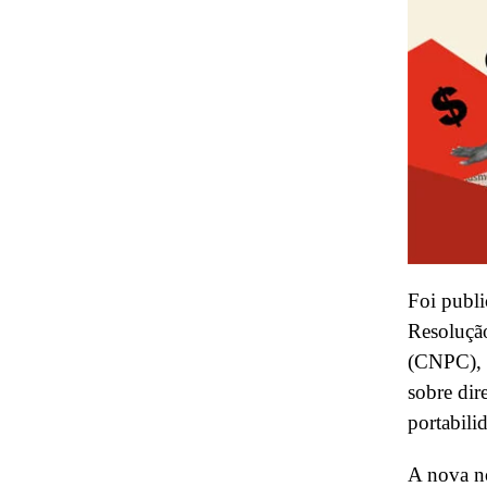
Foi publi
Resoluçã
(CNPC), q
sobre dir
portabili
A nova n