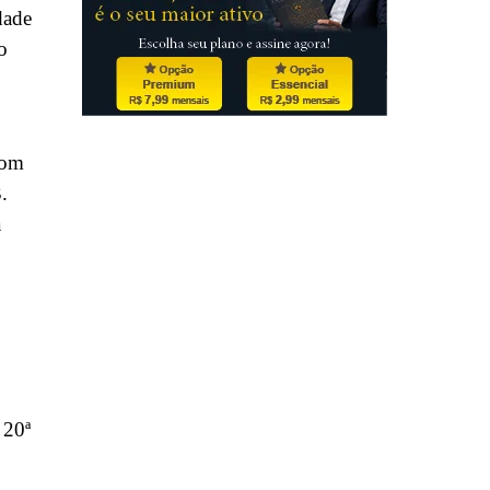
dade
o
com
.
a
 20ª