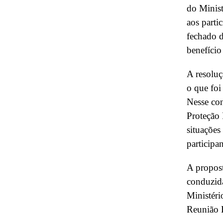
do Minist
aos parti
fechado d
benefício
A resoluç
o que fo
Nesse con
Proteção 
situações
participa
A propost
conduzid
Ministéri
Reunião 