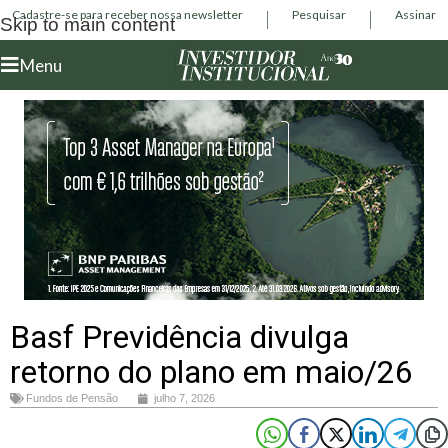
Cadastre-se para receber nossa newsletter
Pesquisar
Assinar
Skip to main content
Menu
Basf Previdência divulga
retorno do plano em maio/26
Fundos de Pensão
julho 7, 2026